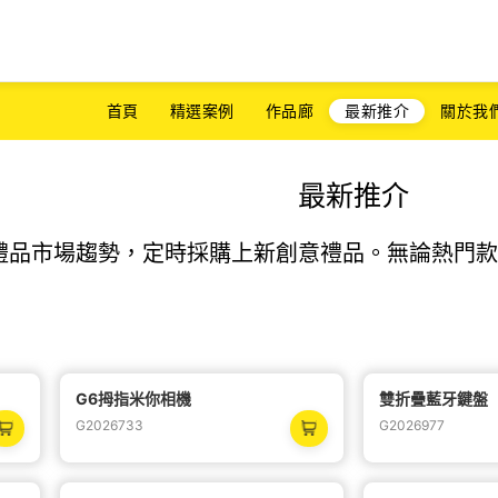
首頁
精選案例
作品廊
最新推介
關於我
最新推介
禮品市場趨勢，定時採購上新創意禮品。無論熱門款
G6拇指米你相機
雙折疊藍牙鍵盤
熱
熱
G2026733
G2026977