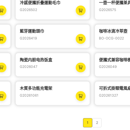
冷感便攜折疊運動毛巾
一壺一杯便攜茶
熱
熱
G2026502
G2026575
藍芽運動頭巾
咖啡冰滴冷萃壺
G2026419
BO-OCG-0022
陶瓷内胆电热饭盒
便攜式兼容咖啡
G2026047
G2026049
木質多功能充電架
可拆式掛頸電風
G20261061
G20261327
1
2