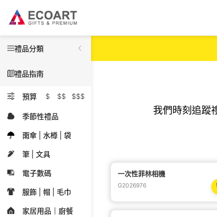
禮品分類
禮品指南
預算
$
$$
$$$
我們時刻追蹤
季節性禮品
雨傘 | 水樽 | 袋
筆 | 文具
電子數碼
一次性菲林相機
G2026976
服飾 | 帽 | 毛巾
家居用品｜廚餐