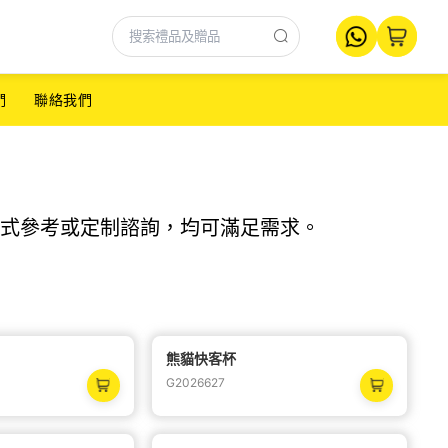
們
聯絡我們
式參考或定制諮詢，均可滿足需求。
熊貓快客杯
熱
熱
G2026627